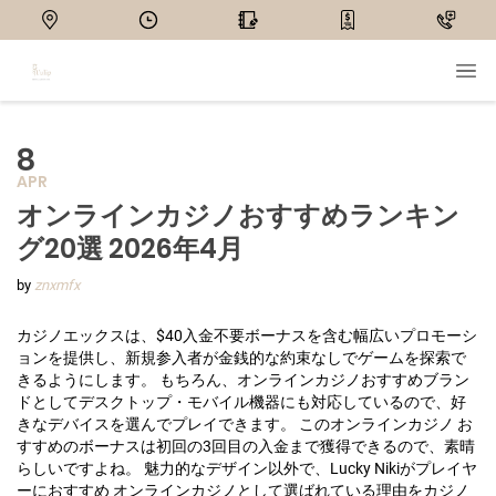
8
APR
オンラインカジノおすすめランキン
グ20選 2026年4月
by
znxmfx
カジノエックスは、$40入金不要ボーナスを含む幅広いプロモーシ
ョンを提供し、新規参入者が金銭的な約束なしでゲームを探索で
きるようにします。 もちろん、オンラインカジノおすすめブラン
ドとしてデスクトップ・モバイル機器にも対応しているので、好
きなデバイスを選んでプレイできます。 このオンラインカジノ お
すすめのボーナスは初回の3回目の入金まで獲得できるので、素晴
らしいですよね。 魅力的なデザイン以外で、Lucky Nikiがプレイヤ
ーにおすすめ オンラインカジノとして選ばれている理由をカジノ