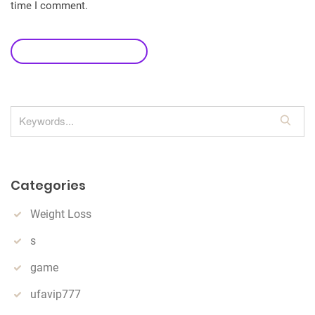
time I comment.
leave a comment
S
e
a
r
Categories
c
h
Weight Loss
s
game
ufavip777