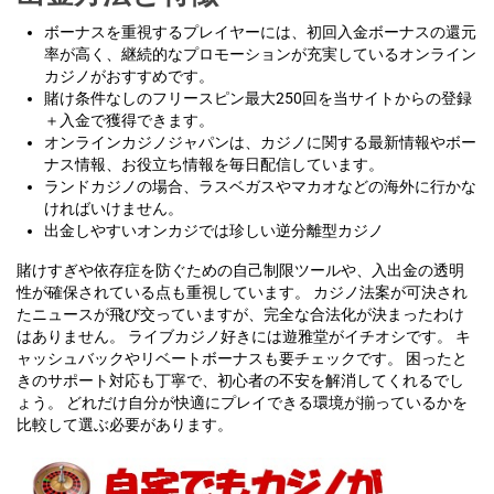
ボーナスを重視するプレイヤーには、初回入金ボーナスの還元
率が高く、継続的なプロモーションが充実しているオンライン
カジノがおすすめです。
賭け条件なしのフリースピン最大250回を当サイトからの登録
＋入金で獲得できます。
オンラインカジノジャパンは、カジノに関する最新情報やボー
ナス情報、お役立ち情報を毎日配信しています。
ランドカジノの場合、ラスベガスやマカオなどの海外に行かな
ければいけません。
出金しやすいオンカジでは珍しい逆分離型カジノ
賭けすぎや依存症を防ぐための自己制限ツールや、入出金の透明
性が確保されている点も重視しています。 カジノ法案が可決され
たニュースが飛び交っていますが、完全な合法化が決まったわけ
はありません。 ライブカジノ好きには遊雅堂がイチオシです。 キ
ャッシュバックやリベートボーナスも要チェックです。 困ったと
きのサポート対応も丁寧で、初心者の不安を解消してくれるでし
ょう。 どれだけ自分が快適にプレイできる環境が揃っているかを
比較して選ぶ必要があります。