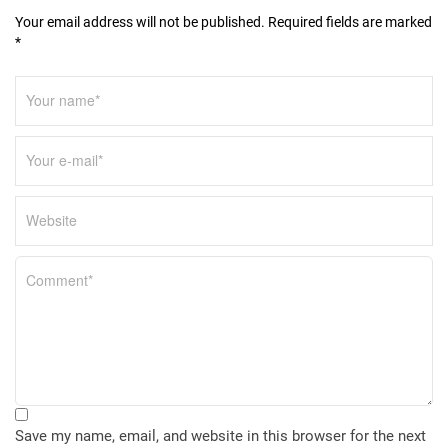
i
Your email address will not be published. Required fields are marked
*
o
n
Save my name, email, and website in this browser for the next