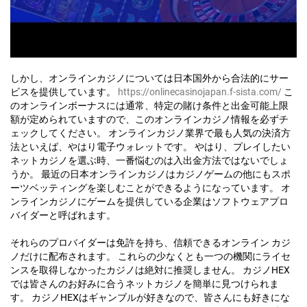
しかし、オンラインカジノについては日本国外から合法的にサー
ビスを提供しています。
https://onlinecasinojapan.f-sista.com/
こ
のオンラインボーナスには通常、特定の賭け条件と出金可能上限
額が定められていますので、このオンラインカジノ情報を必ずチ
ェックしてください。 オンラインカジノ業界で最も人気の決済方
法といえば、やはり電子ウォレットです。 やはり、プレイしたい
ネットカジノを選ぶ時、一番悩むのは入出金方法ではないでしょ
うか。 最近の日本オンラインカジノはカジノゲームの他にもスポ
ーツベッティングを楽しむことができるようになっています。 オ
ンラインカジノにゲームを提供している企業はソフトウェアプロ
バイダーと呼ばれます。
それらのプロバイダーは免許を持ち、信頼できるオンライン カジ
ノだけに配布されます。 これらの少なくとも一つの機関にライセ
ンスを取得しなかったカジノは絶対に推奨しません。 カジノHEX
では皆さんのお好みに合うネットカジノを簡単に見つけられま
す。 カジノHEXはギャンブルが好きなので、皆さんにも好きにな