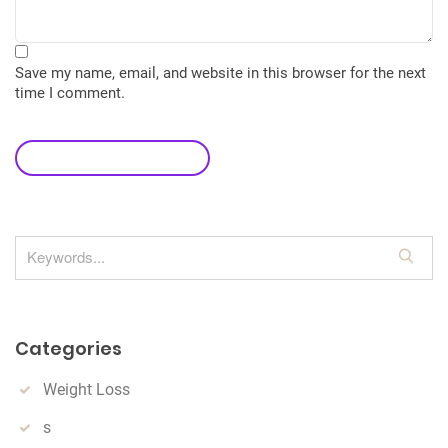
Save my name, email, and website in this browser for the next
time I comment.
leave a comment
S
e
a
r
Categories
c
h
Weight Loss
s