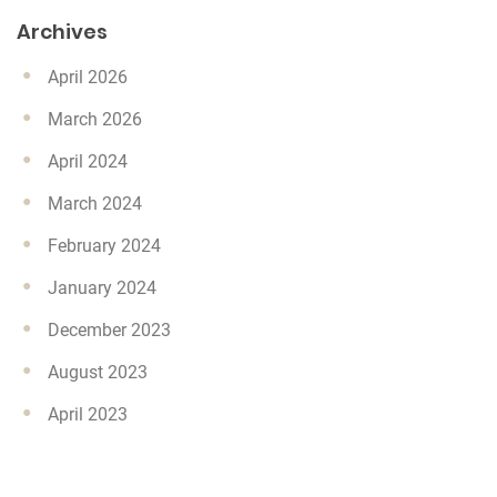
Archives
April 2026
March 2026
April 2024
March 2024
February 2024
January 2024
December 2023
August 2023
April 2023