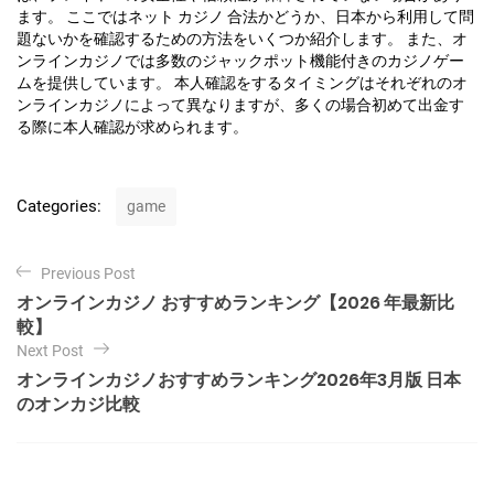
ます。 ここではネット カジノ 合法かどうか、日本から利用して問
題ないかを確認するための方法をいくつか紹介します。 また、オ
ンラインカジノでは多数のジャックポット機能付きのカジノゲー
ムを提供しています。 本人確認をするタイミングはそれぞれのオ
ンラインカジノによって異なりますが、多くの場合初めて出金す
る際に本人確認が求められます。
C
Categories:
game
a
t
P
e
Previous Post
o
g
オンラインカジノ おすすめランキング【2026 年最新比
o
s
較】
r
t
Next Post
i
e
オンラインカジノおすすめランキング2026年3月版 日本
n
s
のオンカジ比較
a
v
i