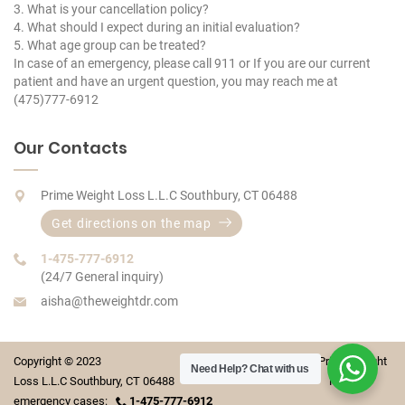
3. What is your cancellation policy?
4. What should I expect during an initial evaluation?
5. What age group can be treated?
In case of an emergency, please call 911 or If you are our current
patient and have an urgent question, you may reach me at
(475)777-6912
Our Contacts
Prime Weight Loss L.L.C Southbury, CT 06488
Get directions on the map
1-475-777-6912
(24/7 General inquiry)
aisha@theweightdr.com
Copyright © 2023 Prime Weight
Need Help?
Chat with us
Loss L.L.C Southbury, CT 06488 For
emergency cases:
1-475-777-6912