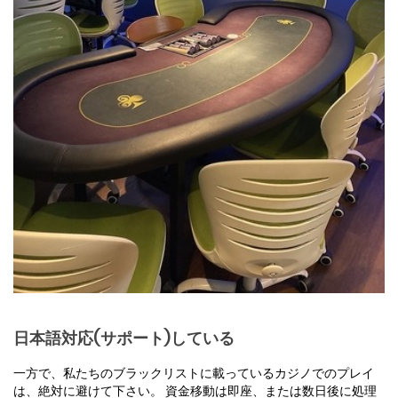
日本語対応(サポート)している
一方で、私たちのブラックリストに載っているカジノでのプレイ
は、絶対に避けて下さい。 資金移動は即座、または数日後に処理