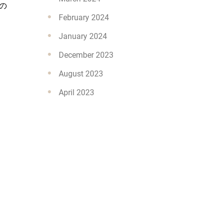
の
February 2024
January 2024
December 2023
August 2023
April 2023