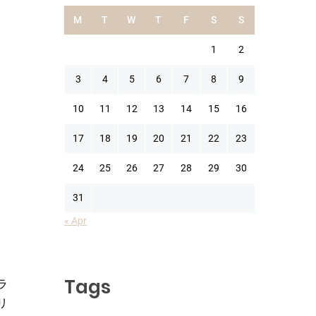
M
T
W
T
F
S
S
1
2
3
4
5
6
7
8
9
10
11
12
13
14
15
16
17
18
19
20
21
22
23
24
25
26
27
28
29
30
31
« Apr
Tags
ラ
リ