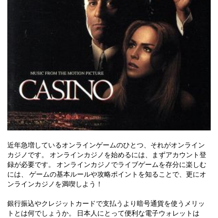
近年急増しているオンラインゲームのひとつ、それがオンライン
カジノです。 オンラインカジノを始めるには、まずアカウント登
録が必要です。 オンラインカジノでライブゲームを存分に楽しむ
には、 ゲームの基本ルールや攻略ポイントを知ることで、更にオ
ンラインカジノを満喫しよう！
銀行振込やクレジットカードで支払うより暗号通貨を使うメリッ
トとは何でしょうか。 日本人にとって便利な電子ウォレットは