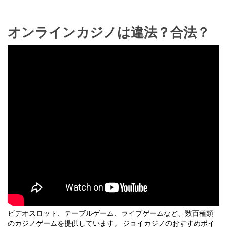
オンラインカジノは違法？合法？
ビデオスロット、テーブルゲーム、ライブゲームなど、数百種類
のカジノゲームを提供しています。 ジョイカジノのおすすめポイ