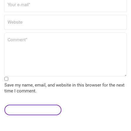
Save my name, email, and website in this browser for the next
time I comment.
leave a comment