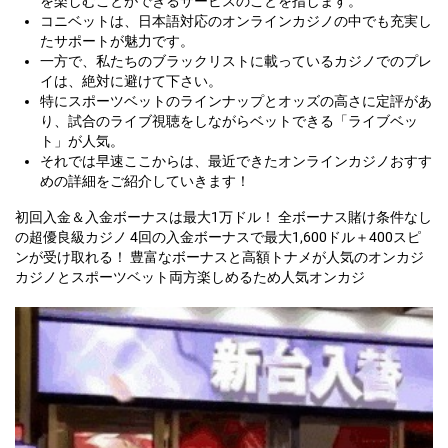
を楽しむことができるサービスのことを指します。
コニベットは、日本語対応のオンラインカジノの中でも充実し
たサポートが魅力です。
一方で、私たちのブラックリストに載っているカジノでのプレ
イは、絶対に避けて下さい。
特にスポーツベットのラインナップとオッズの高さに定評があ
り、試合のライブ視聴をしながらベットできる「ライブベッ
ト」が人気。
それでは早速ここからは、最近できたオンラインカジノおすす
めの詳細をご紹介していきます！
初回入金＆入金ボーナスは最大1万ドル！ 全ボーナス賭け条件なし
の超優良級カジノ 4回の入金ボーナスで最大1,600ドル＋400スピ
ンが受け取れる！ 豊富なボーナスと高額トナメが人気のオンカジ
カジノとスポーツベット両方楽しめるため人気オンカジ