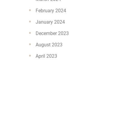
February 2024
January 2024
December 2023
August 2023
April 2023