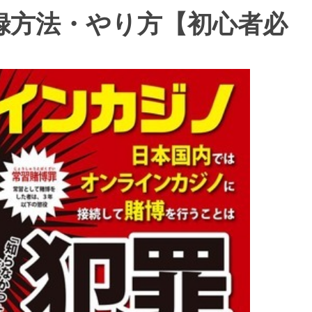
録方法・やり方【初心者必