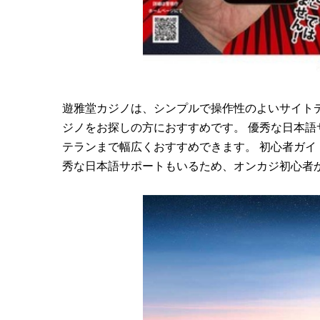
遊雅堂カジノは、シンプルで操作性のよいサイト
ジノをお探しの方におすすめです。 優秀な日本
テランまで幅広くおすすめできます。 初心者ガ
秀な日本語サポートもいるため、オンカジ初心者