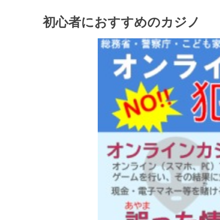
初心者におすすめのカジノ