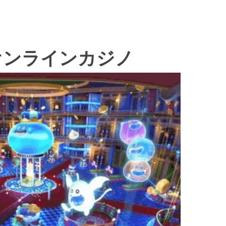
オンラインカジノ