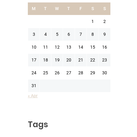
M
T
W
T
F
S
S
1
2
3
4
5
6
7
8
9
10
11
12
13
14
15
16
17
18
19
20
21
22
23
24
25
26
27
28
29
30
31
« Apr
Tags