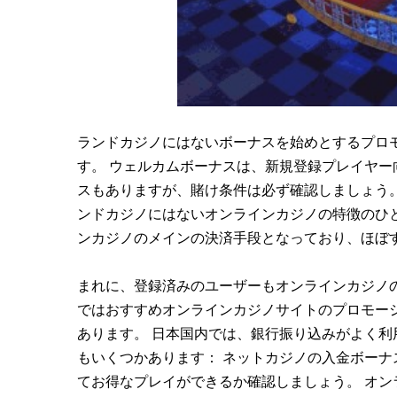
ランドカジノにはないボーナスを始めとするプロ
す。 ウェルカムボーナスは、新規登録プレイヤー
スもありますが、賭け条件は必ず確認しましょう。
ンドカジノにはないオンラインカジノの特徴のひ
ンカジノのメインの決済手段となっており、ほぼ
まれに、登録済みのユーザーもオンラインカジノ
ではおすすめオンラインカジノサイトのプロモー
あります。 日本国内では、銀行振り込みがよく
もいくつかあります： ネットカジノの入金ボー
てお得なプレイができるか確認しましょう。 オン