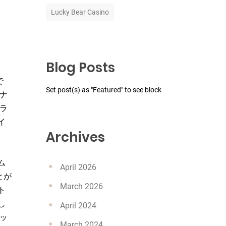
Lucky Bear Casino
Blog Posts
で
Set post(s) as "Featured" to see block
ナ
ラ
イ
Archives
ム
April 2026
とが
March 2026
ト
し
April 2024
ッ
March 2024