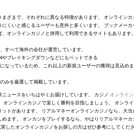
さまざまで、それぞれに異なる特徴があります。 オンラインカ
りにくいと感じるユーザーも意外と多くいます。 ブックメーカ
ば、オンラインカジノと併用して利用できるサイトもあります
、すべて海外の会社が運営しています。
INやブレイキングダウンなどにもベットできる
になっているため、これ以上の新規ユーザーの獲得は見込めま
のみを厳選して掲載しています。
新ニュースをいちはやくお届けしています。 カジノ
オンライン
、オンラインカジノで楽しく勝利を目指しましょう。 オンライ
リットがあります。 リアルマネーオンラインカジノなら、大当
しめます。 オンカジをプレイするなら、やはりリアルマネーカ
が充実したオンラインカジノをお探しの方はぜひ参考にしてくだ