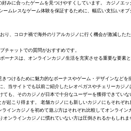
の好みに合ったゲームを見つけやすくしています。 カジノエッ
てシームレスなゲーム体験を保証するために、幅広い支払いオプ
おり、コロナ禍で海外のリアルカジノに行く機会が激減したた
ブチャットでの質問がおすすめです。
ボーナスは、オンラインカジノ生活を充実させる重要な要素と
惹きつけるために魅力的なボーナスやゲーム・デザインなどを
際に、当サイトでも以前ご紹介したレオベガスやチェリーカジノ
つけても、そのカジノが日本で十分なユーザーを獲得できていな
とが起こり得ます。 老舗カジノにも新しいカジノにもそれぞれ
ンラインカジノを初めて遊ぶ方はそれぞれ比較してオンライン
まりオンラインカジノに慣れていない方は圧倒されるかもしれま