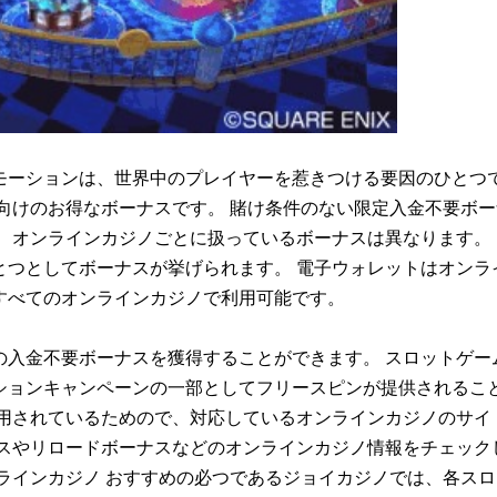
モーションは、世界中のプレイヤーを惹きつける要因のひとつ
向けのお得なボーナスです。 賭け条件のない限定入金不要ボー
 オンラインカジノごとに扱っているボーナスは異なります。 
とつとしてボーナスが挙げられます。 電子ウォレットはオンラ
すべてのオンラインカジノで利用可能です。
の入金不要ボーナスを獲得することができます。 スロットゲー
ションキャンペーンの一部としてフリースピンが提供されるこ
利用されているためので、対応しているオンラインカジノのサイ
ナスやリロードボーナスなどのオンラインカジノ情報をチェック
ラインカジノ おすすめの必つであるジョイカジノでは、各スロ