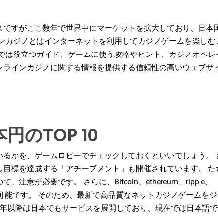
スですがここ数年で世界中にマーケットを拡大しており、日本
インカジノとはインターネットを利用してカジノゲームを楽しむ
トでは役立つガイド、ゲームに使う攻略やヒント、カジノオペレ
は、オンラインカジノに関する情報を提供する信頼性の高いウェブサ
のTOP 10
いるかを、ゲームロビーでチェックしておくといいでしょう。 
し目標を達成する「アチーブメント」も開催されています。 た
必要です。 さらに、Bitcoin、ethereum、ripple、
とも可能です。 そのため、最新で高品質なネットカジノゲームをジ
18年以降は日本でもサービスを展開しており、現在では日本語で