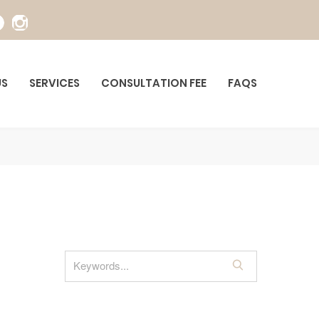
US
SERVICES
CONSULTATION FEE
FAQS
S
e
a
r