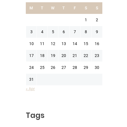
M
T
W
T
F
S
S
1
2
3
4
5
6
7
8
9
10
11
12
13
14
15
16
17
18
19
20
21
22
23
24
25
26
27
28
29
30
31
« Apr
Tags