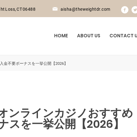
ht Loss, CT 06488
aisha@theweightdr.com
HOME
ABOUT US
CONTACT 
金不要ボーナスを一挙公開【2026】
オンラインカジノおすすめ
ナスを一挙公開【2026】