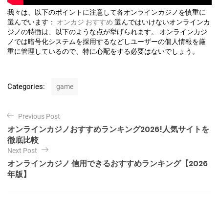
我々は、以下のポイントに注意して各オンラインカジノを慎重に
選んでいます：
オンカジ おすすめ
選んではいけないオンラインカ
ジノの特徴は、以下のような点が挙げられます。 オンラインカジ
ノでは暗号化システムを採用するなどしユーザーの個人情報を厳
重に管理しているので、特に心配をする必要はないでしょう。
C
Categories:
game
a
t
P
e
Previous Post
o
g
オンラインカジノおすすめランキング2026!人気サイトを
o
s
徹底比較
r
t
Next Post
i
e
オンラインカジノ 信用できるおすすめランキング【2026
n
s
年版】
a
v
i