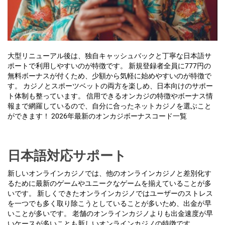
大型リニューアル後は、独自キャッシュバックと丁寧な日本語サ
ポートで利用しやすいのが特徴です。 新規登録者全員に777円の
無料ボーナスが付くため、少額から気軽に始めやすいのが特徴で
す。 カジノとスポーツベットの両方を楽しめ、日本向けのサポー
ト体制も整っています。 信用できるオンカジの特徴やボーナス情
報まで網羅しているので、自分に合ったネットカジノを選ぶこと
ができます！ 2026年最新のオンカジボーナスコード一覧
日本語対応サポート
新しいオンラインカジノでは、他のオンラインカジノと差別化す
るために最新のゲームやユニークなゲームを揃えていることが多
いです。 新しくできたオンラインカジノではユーザーのストレス
を一つでも多く取り除こうとしていることが多いため、出金が早
いことが多いです。 老舗のオンラインカジノよりも出金速度が早
いケースが多いことも新しいオンラインカジノの特徴です。