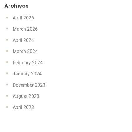
Archives
April 2026
March 2026
April 2024
March 2024
February 2024
January 2024
December 2023
August 2023
April 2023