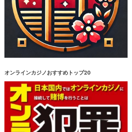
オンラインカジノおすすめトップ20