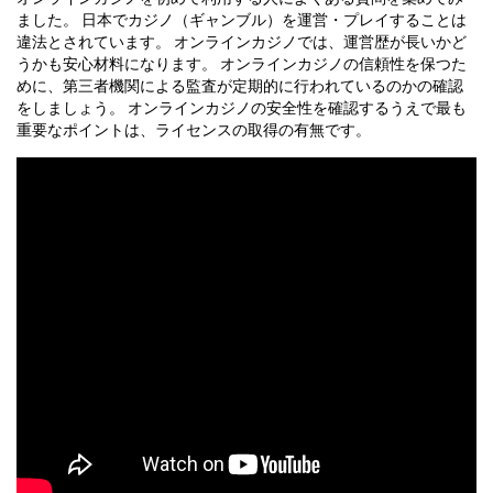
ました。 日本でカジノ（ギャンブル）を運営・プレイすることは
違法とされています。 オンラインカジノでは、運営歴が長いかど
うかも安心材料になります。 オンラインカジノの信頼性を保つた
めに、第三者機関による監査が定期的に行われているのかの確認
をしましょう。 オンラインカジノの安全性を確認するうえで最も
重要なポイントは、ライセンスの取得の有無です。