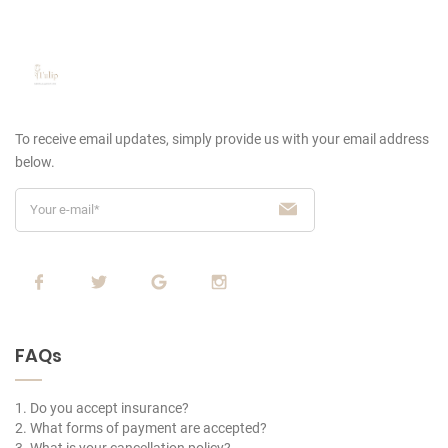
To receive email updates, simply provide us
with your email address
below.
FAQs
1. Do you accept insurance?
2. What forms of payment are accepted?