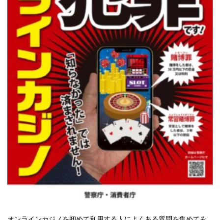
オンラインカジノを初めて利用する人によくある質問を集めてみ