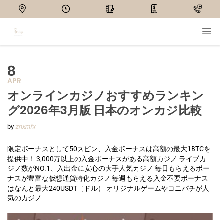
8
APR
オンラインカジノおすすめランキン
グ2026年3月版 日本のオンカジ比較
by
znxmfx
限定ボーナスとして50スピン、入金ボーナスは高額の最大1BTCを
提供中！ 3,000万以上の入金ボーナスがある高額カジノ ライブカ
ジノ数がNO.1、入出金に安心の大手人気カジノ 毎日もらえるボー
ナスが豊富な仮想通貨特化カジノ 毎週もらえる入金不要ボーナス
はなんと最大240USDT（ドル） オリジナルゲームやコニパチが人
気のカジノ