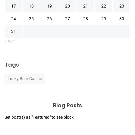
17
18
19
20
21
22
23
24
25
26
27
28
29
30
31
« Apr
Tags
Lucky Bear Casino
Blog Posts
Set post(s) as "Featured" to see block