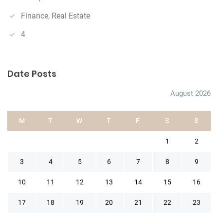
Finance, Real Estate
4
Date Posts
August 2026
M
T
W
T
F
S
S
1
2
3
4
5
6
7
8
9
10
11
12
13
14
15
16
17
18
19
20
21
22
23