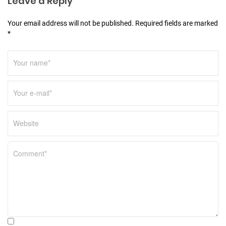
i
Leave a Reply
g
Your email address will not be published. Required fields are marked
a
*
t
i
o
n