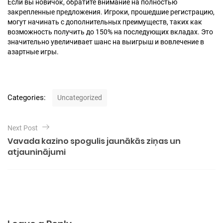
Если вы новичок, обратите внимание на полностью
закрепленные предложения. Игроки, прошедшие регистрацию,
могут начинать с дополнительных преимуществ, таких как
возможность получить до 150% на последующих вкладах. Это
значительно увеличивает шанс на выигрыш и вовлечение в
азартные игры.
C
Categories:
Uncategorized
a
t
P
e
Next Post
o
g
Vavada kazino spogulis jaunākās ziņas un
o
s
atjauninājumi
r
t
i
e
n
s
a
v