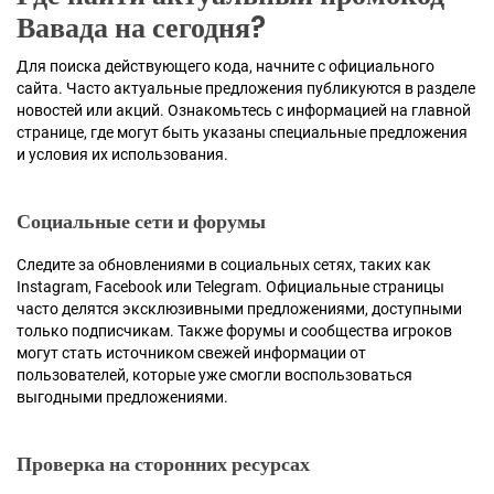
Вавада на сегодня?
Для поиска действующего кода, начните с официального
сайта. Часто актуальные предложения публикуются в разделе
новостей или акций. Ознакомьтесь с информацией на главной
странице, где могут быть указаны специальные предложения
и условия их использования.
Социальные сети и форумы
Следите за обновлениями в социальных сетях, таких как
Instagram, Facebook или Telegram. Официальные страницы
часто делятся эксклюзивными предложениями, доступными
только подписчикам. Также форумы и сообщества игроков
могут стать источником свежей информации от
пользователей, которые уже смогли воспользоваться
выгодными предложениями.
Проверка на сторонних ресурсах