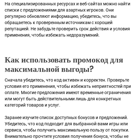
На специализированных ресурсах и веб-сайтах можно найти
списки с предложениями для азартных игроков. Они
регулярно обновляют информацию, убедитесь, что вы
обращаетесь к проверенным источникам с хорошей
репутацией. Не забудьте проверить срок действия и условия
применения, чтобы избежать недоразумений.
Как использовать промокод для
максимальной выгоды?
Сначала убедитесь, что код активен и корректен. Проверьте
условия его применения, чтобы избежать неприятностей при
оплате. Многие предложения имеют временные ограничения
или могут быть действительными лишь для конкретных
категорий товаров и услуг.
Заранее изучите список доступных бонусов и предложений.
Убедитесь, что код подходит для выбранной вами игры или
сервиса, чтобы получить максимальную пользу от покупки.
Внимательно прочтите условия получения бонуса, чтобы не