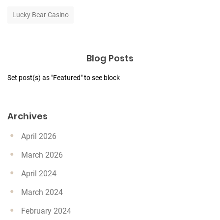
Lucky Bear Casino
Blog Posts
Set post(s) as "Featured" to see block
Archives
April 2026
March 2026
April 2024
March 2024
February 2024