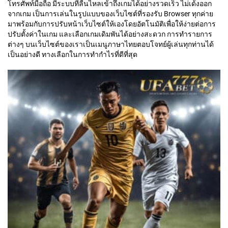
โทรศัพท์มือถือ มีระบบที่ลื่นไหลเข้าถึงเกมได้อย่างรวดเร็ว ไม่เด้งออก
จากเกม เป็นการเล่นในรูปแบบของเว็บไซต์ที่รองรับ Browser ทุกค่าย
มาพร้อมกับการปรับหน้าเว็บไซต์ให้เองโดยอัตโนมัติเพื่อให้ง่ายต่อการ
ปรับตั้งค่าในเกม และเลือกเกมเดิมพันได้อย่างสะดวก การทำรายการ
ต่างๆ บนเว็บไซต์ของเราเป็นเมนูภาษาไทยตอบโจทย์ผู้เล่นทุกท่านได้
เป็นอย่างดี ทางเลือกในการทำกำไรที่ดีที่สุด