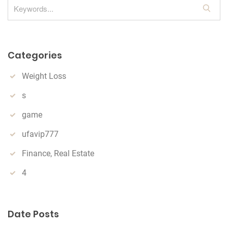
S
e
a
r
Categories
c
h
Weight Loss
s
game
ufavip777
Finance, Real Estate
4
Date Posts