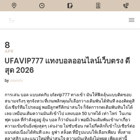
8
APR
UFAVIP777 แทงบอลออนไลน์เว็บตรง ดี
สุด 2026
by
znxmfx
การเล่น บอล แบบสดกับ ufavip777 ทางเข้า มันให้ฟีลลุ้นแบบติดขอบ
สนามจริงๆ ทุกจังหวะที่เกมพลิกคุณก็เลือกวางเดิมพันได้ทันที ลองคิดดูสิ
นั่งเชียร์ทีมโปรดอยู่ พอมีลูกฟรีคิกน่าสนใจ ก็จัดการกดเดิมพันทันใจได้
เลย เหมือนเติมความมันส์เข้าไป แทงบอล 50 บาทได้ เท่า ไหร่ ในเกม
ฟุต บอล ที่กำลังดูอยู่ ลุ้น บอล ก็ว่ามันแล้ว พอมีเงินเดิมพันเข้ามาเกี่ยว
ความเข้มข้นยิ่งพุ่งสุดๆ เล่นง่าย ไม่ซับซ้อน กดไม่กี่คลิกก็เข้าไปเชียร์ต่อ
แบบต่อเนื่องได้ทันที และ ยูฟ่า สล็อต ที่มีรูปแบบให้เลือกเพียบ ทั้งสาย
คลาสสิก และแนวใหม่ที่น่าสนใจ ความบันเทิงยังไม่หยุด เพียงเท่านี้