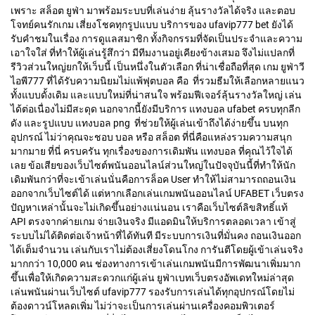
เพราะ สล็อต ยูฟ่า มาพร้อมระบบที่เล่นง่าย ลุ้นรางวัลได้จริง และตอบ
โจทย์คนรักเกม เสี่ยงโชคทุกรูปแบบ บริการของ ufavip777 bet ยังได้
รับคำชมในเรื่อง การดูแลสมาชิก ทั้งกิจกรรมที่จัดเป็นประจำและความ
เอาใจใส่ ที่ทำให้ผู้เล่นรู้สึกว่า มีทีมงานอยู่เคียงข้างเสมอ จึงไม่แปลกที่
รีวิวส่วนใหญ่ยกให้เว็บนี้ เป็นหนึ่งในตัวเลือก ที่น่าเชื่อถือที่สุด เกม ยูฟ่าวี
ไอพี777 ที่ได้รับความนิยมไม่แพ้ฟุตบอล คือ ที่รวมธีมให้เลือกหลายแนว
ทั้งแบบดั้งเดิม และแบบใหม่ที่น่าสนใจ พร้อมฟีเจอร์ลุ้นรางวัลใหญ่ เล่น
ได้ต่อเนื่องไม่มีสะดุด นอกจากนี้ยังมีบริการ แทงบอล ufabet ครบทุกลีก
ดัง และรูปแบบ แทงบอล png ที่ช่วยให้ผู้เล่นเข้าถึงได้ง่ายขึ้น บนทุก
อุปกรณ์ ไม่ว่าคุณจะชอบ บอล หรือ สล็อต ที่นี่คือแหล่งรวมความสนุก
มากมาย ที่นี่ ครบครัน ทุกเรื่องของการเดิมพัน แทงบอล ที่คุณไว้ใจได้
เลย ข้อเสียของเว็บไซต์พนันออนไลน์ส่วนใหญ่ในปัจจุบันนี้ที่ทำให้นัก
เดิมพันกว่าที่จะเข้าเล่นนั่นคือการล็อค User ทำให้ไม่สามารถถอนเงิน
ออกจากเว็บไซต์ได้ แต่หากเลือกเล่นเกมพนันออนไลน์ UFABET เว็บตรง
ปัญหาเหล่านั้นจะไม่เกิดขึ้นอย่างแน่นอน เราคือเว็บไซต์ลิขสิทธิ์แท้
API ตรงจากค่ายเกม จ่ายเงินจริง มีแอดมินให้บริการตลอดเวลา เข้าสู่
ระบบไม่ได้ติดต่อเจ้าหน้าที่ได้ทันที มีระบบการเงินที่มั่นคง ถอนเงินออก
ได้เต็มจำนวน เล่นกับเราไม่ต้องเสี่ยงโดนโกง การันตีโดยผู้เข้าเล่นจริง
มากกว่า 10,000 คน ช่องทางการเข้าเล่นเกมพนันมีการพัฒนาเพิ่มมาก
ขึ้นเพื่อให้เกิดความสะดวกแก่ผู้เล่น ยูฟ่าเบทเว็บตรงอัพเดทใหม่ล่าสุด
เล่นพนันผ่านเว็บไซต์ ufavip777 รองรับการเล่นได้ทุกอุปกรณ์โดยไม่
ต้องดาวน์โหลดเพิ่ม ไม่ว่าจะเป็นการเล่นผ่านเครื่องคอมพิวเตอร์