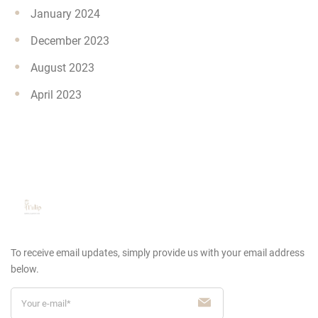
January 2024
December 2023
August 2023
April 2023
To receive email updates, simply provide us
with your email address
below.