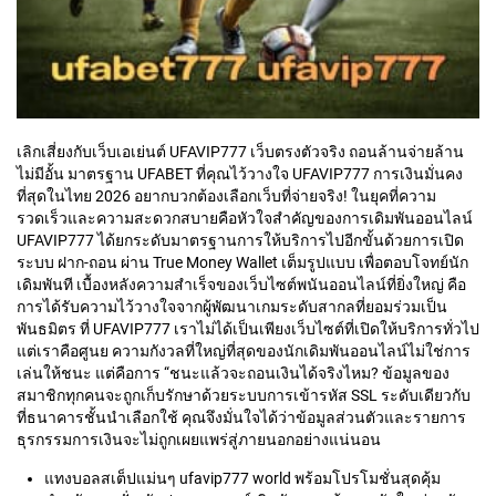
เลิกเสี่ยงกับเว็บเอเย่นต์ UFAVIP777 เว็บตรงตัวจริง ถอนล้านจ่ายล้าน
ไม่มีอั้น มาตรฐาน UFABET ที่คุณไว้วางใจ UFAVIP777 การเงินมั่นคง
ที่สุดในไทย 2026 อยากบวกต้องเลือกเว็บที่จ่ายจริง! ในยุคที่ความ
รวดเร็วและความสะดวกสบายคือหัวใจสำคัญของการเดิมพันออนไลน์
UFAVIP777 ได้ยกระดับมาตรฐานการให้บริการไปอีกขั้นด้วยการเปิด
ระบบ ฝาก-ถอน ผ่าน True Money Wallet เต็มรูปแบบ เพื่อตอบโจทย์นัก
เดิมพันที เบื้องหลังความสำเร็จของเว็บไซต์พนันออนไลน์ที่ยิ่งใหญ่ คือ
การได้รับความไว้วางใจจากผู้พัฒนาเกมระดับสากลที่ยอมร่วมเป็น
พันธมิตร ที่ UFAVIP777 เราไม่ได้เป็นเพียงเว็บไซต์ที่เปิดให้บริการทั่วไป
แต่เราคือศูนย ความกังวลที่ใหญ่ที่สุดของนักเดิมพันออนไลน์ไม่ใช่การ
เล่นให้ชนะ แต่คือการ “ชนะแล้วจะถอนเงินได้จริงไหม? ข้อมูลของ
สมาชิกทุกคนจะถูกเก็บรักษาด้วยระบบการเข้ารหัส SSL ระดับเดียวกับ
ที่ธนาคารชั้นนำเลือกใช้ คุณจึงมั่นใจได้ว่าข้อมูลส่วนตัวและรายการ
ธุรกรรมการเงินจะไม่ถูกเผยแพร่สู่ภายนอกอย่างแน่นอน
แทงบอลสเต็ปแม่นๆ ufavip777 world พร้อมโปรโมชั่นสุดคุ้ม