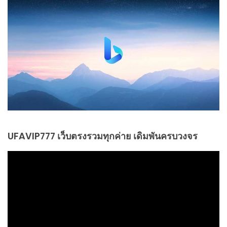
UFAVIP777 เว็บตรงรวมทุกค่าย เดิมพันครบวงจร