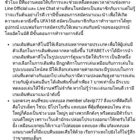
ชั่วโมง มีทีมงานคอยให้บริการและช่วยเหลือตลอดเวลาผ่านช่องทาง
Line Official และ Live Chat ท่านที่สนใจสมัครเป็นสมาชิกกับเราแต่ไม่รู้
ว่าจะเริ่มต้นอย่างไรดี เรามีขั้นตอนการสมัครมาแนะนำ เพื่อให้เกิด
ความสะดวกยิ่งขึ้น UFA168 สมัครเป็นสมาชิกกับเราทำรายการได้ทุก
อุปกรณ์ แบบฟอร์มการสมัครปรับให้เหมาะสมกับหน้าจอของอุปกรณ์
โดยอัตโนมัติ มีขั้นตอนการทำรายการดังนี้
เกมเดิมพันคาสิโนมีให้เลือกเล่นหลากหลายประเภท เพื่อให้ผู้เล่นมี
ตัวเลือกในการเดิมพันหลากหลายยิ่งขึ้น 1UFABET เราได้มีการนำ
เกมเดิมพันคาสิโนในรูปแบบการ์ตูนมาเปิดให้บริการ เป็นอีกหนึ่ง
ทางเลือกในการเดิมพัน มีกฎกติกาในการเล่นเหมือนกับการเล่นใน
รูปแบบออนไลน์สด มีให้เลือกเล่นหลายค่ายเกมจะมีรูปแบบในการ
เล่นที่แตกต่างกันออกไป เล่นกับเรามีความปลอดภัยสูงสามารถเล่น
ร่วมกับผู้เล่นคนอื่นๆ ได้เดิมพันขั้นต่ำเพียง 1 บาทเท่านั้น มีระบบ
ทดลองเล่นให้ใช้งานฟรีไม่จำกัด หากไม่รู้ว่าจะเล่นเกมไหนดี เรามี
เกมเดิมพันมาแนะนำดังนี้
บอกตรงๆ คนที่ชอบ แทงบอล member ufavip777 สิ่งแรกที่คิดถึงก็
คือโปรเด็ดๆ ใช่ปะ มีโปรโมชั่น แทงบอล ที่คุ้มที่สุดตอนไหน ส่วน
ใหญ่ก็ต้องเป็นช่วง บอล ใหญ่ๆ อย่างพวกลีกดังๆ หรือตอนมีทัวร์นา
เมนต์ใหญ่ๆ เพราะเว็บเค้ามักจะปล่อยโปรแรงออกมาให้กดรับได้ไม่
ยั้ง เหมือนแจกทุนให้เราเอาไปต่อยอด แทงบอล เพิ่ม ufaแทงบอล
แถมบางครั้งก็มีแบบคืนยอดเสียให้ด้วย เรียกว่าแทงไปยังไงก็ไม่รู้สึก
ว่าขาดทุนเต็มๆ