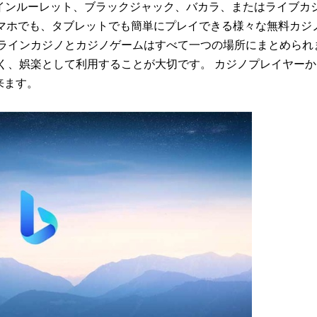
インルーレット、ブラックジャック、バカラ、またはライブカ
スマホでも、タブレットでも簡単にプレイできる様々な無料カジ
ンラインカジノとカジノゲームはすべて一つの場所にまとめられ
く、娯楽として利用することが大切です。 カジノプレイヤーか
来ます。