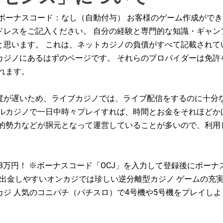
ボーナスコード：なし（自動付与） お客様のゲーム作成ができ
ドレスをご記入ください。 自分の経験と専門的な知識・ギャン
と思います。 これは、ネットカジノの負債がすべて記載されて
カジノにあるはずのページです。 それらのプロバイダーは免許
れます。
度が遅いため、ライブカジノでは、ライブ配信をするのに十分
イルカジノで一日中時々プレイすれば、時間とお金をそれほどか
会的勢力などが胴元となって運営していることが多いので、利用
3万円！ ※ボーナスコード「OCJ」を入力して登録後にボーナ
得 出金しやすいオンカジでは珍しい逆分離型カジノ ゲームの充
ジ 人気のコニパチ（パチスロ）で4号機や5号機をプレイしよ