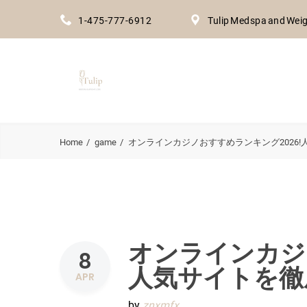
1-475-777-6912
Tulip Medspa and Weig
Home
game
オンラインカジノおすすめランキング2026
オンラインカジ
8
人気サイトを徹
APR
by
znxmfx