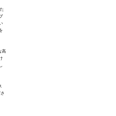
た
ブ
い
を
な高
け
し
ス
実さ