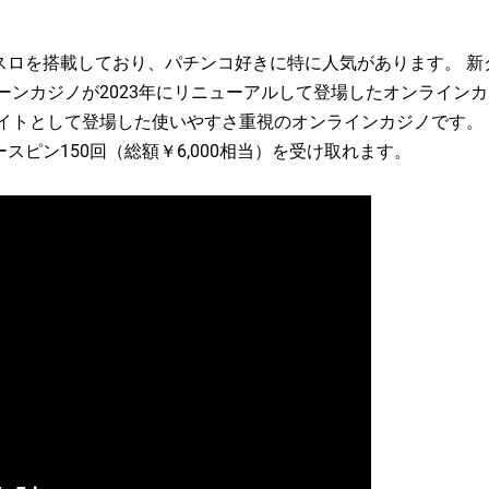
スロを搭載しており、パチンコ好きに特に人気があります。 新
ーンカジノが2023年にリニューアルして登場したオンライン
イトとして登場した使いやすさ重視のオンラインカジノです。 
ピン150回（総額￥6,000相当）を受け取れます。