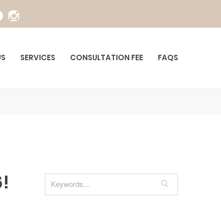
US
SERVICES
CONSULTATION FEE
FAQS
!
S
e
a
r