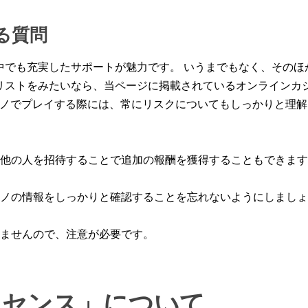
る質問
中でも充実したサポートが魅力です。 いうまでもなく、そのほ
リストをみたいなら、当ページに掲載されているオンラインカ
ジノでプレイする際には、常にリスクについてもしっかりと理解
他の人を招待することで追加の報酬を獲得することもできます
！
ノの情報をしっかりと確認することを忘れないようにしましょ
ませんので、注意が必要です。
イセンス」について