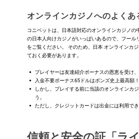
オンラインカジノへのよくあ
コニベットは、日本語対応のオンラインカジノの
の日本人向けカジノがいっぱいあるので、フール
をご覧ください。 そのため、日本 オンラインカ
ておく必要があります。
プレイヤーは友達紹介ボーナスの恩恵を受け、
入金不要ボーナス65ドルはボンズ史上最高額
しかし、プレイする前に当該のオンラインカジ
う。
ただし、クレジットカードは出金には利用でき
信頼と安全の証「ラ