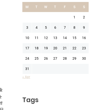
M
T
W
T
F
S
S
1
2
3
4
5
6
7
8
9
10
11
12
13
14
15
16
17
18
19
20
21
22
23
24
25
26
27
28
29
30
31
« Apr
金
を
Tags
対
日