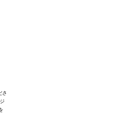
ださ
ジ
を