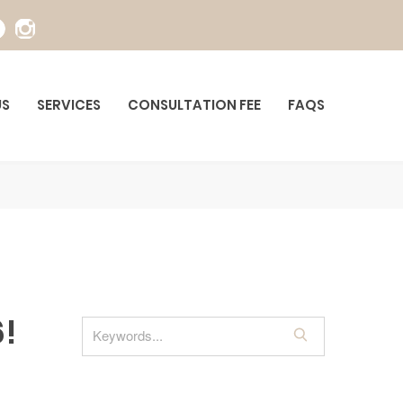
US
SERVICES
CONSULTATION FEE
FAQS
!
S
e
a
r