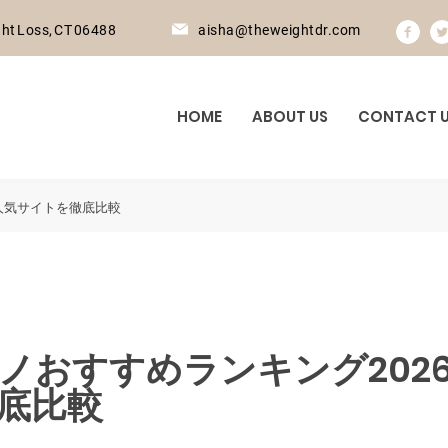
ht Loss, CT 06488
aisha@theweightdr.com
HOME
ABOUT US
CONTACT 
!人気サイトを徹底比較
ノおすすめランキング2026
底比較