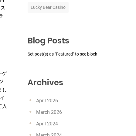
ナス
Lucky Bear Casino
ラ
Blog Posts
Set post(s) as "Featured" to see block
ーゲ
Archives
ジ
まし
イ
April 2026
て入
March 2026
April 2024
March 2024