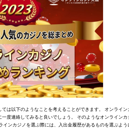
しては以下のようなことを考えることができます。 オンライン
に一度連絡してみると良いでしょう。 そのようなオンラインカ
ンラインカジノを選ぶ際には、入出金履歴があるものを選ぶよう