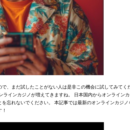
ので、まだ試したことがない人は是非この機会に試してみてく
ンラインカジノが増えてきますね。 日本国内からオンラインカ
とを忘れないでください。 本記事では最新のオンラインカジノ
す！