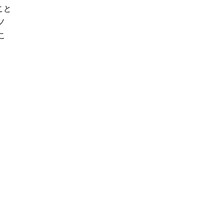
こと
ノ
こ