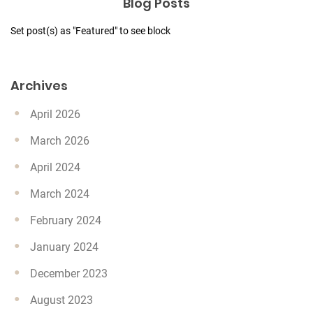
Blog Posts
Set post(s) as "Featured" to see block
Archives
April 2026
March 2026
April 2024
March 2024
February 2024
January 2024
December 2023
August 2023