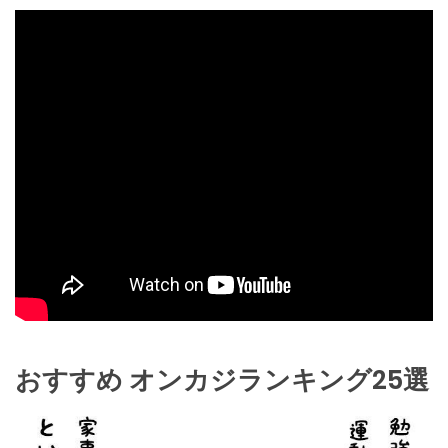
おすすめ オンカジランキング25選