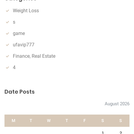
h
Weight Loss
s
game
ufavip777
Finance, Real Estate
4
Date Posts
August 2026
M
T
W
T
F
S
S
1
2