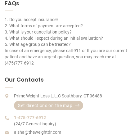
FAQs
1. Do you accept insurance?
2. What forms of payment are accepted?
3. What is your cancellation policy?
4. What should I expect during an initial evaluation?
5. What age group can be treated?
In case of an emergency, please call 911 or If you are our current
patient and have an urgent question, you may reach me at
(475)777-6912
Our Contacts
Prime Weight Loss L.L.C Southbury, CT 06488
Get directions on the map
1-475-777-6912
(24/7 General inquiry)
aisha@theweightdr.com