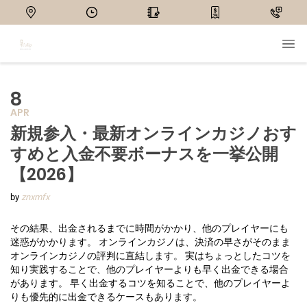
8
APR
新規参入・最新オンラインカジノおす
すめと入金不要ボーナスを一挙公開
【2026】
by
znxmfx
その結果、出金されるまでに時間がかかり、他のプレイヤーにも
迷惑がかかります。 オンラインカジノは、決済の早さがそのまま
オンラインカジノの評判に直結します。 実はちょっとしたコツを
知り実践することで、他のプレイヤーよりも早く出金できる場合
があります。 早く出金するコツを知ることで、他のプレイヤーよ
りも優先的に出金できるケースもあります。