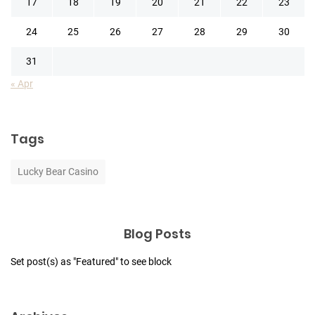
17
18
19
20
21
22
23
24
25
26
27
28
29
30
31
« Apr
Tags
Lucky Bear Casino
Blog Posts
Set post(s) as "Featured" to see block