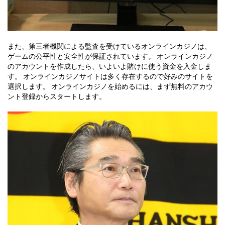
また、第三者機関による監査を受けているオンラインカジノは、
ゲームの公平性と安全性が保証されています。 オンラインカジノ
のアカウントを作成したら、いよいよ賭けに使う資金を入金しま
す。 オンラインカジノサイトは多く存在するので好みのサイトを
選択します。 オンラインカジノを始めるには、まず無料のアカウ
ント登録からスタートします。