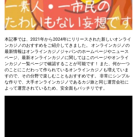
本記事では、2021年から2024年にリリースされた新しいオンライ
ンカジノのおすすめをご紹介してきました。 オンラインカジノの
最新情報はオンラインカジノジャパンのホームページやニュース
ページ、最新オンラインカジノに関してはこのページやオンライ
ンカジノ一覧ページで確認することが可能です！ また、何か一つ
のことにこだわって作られているオンラインカジノも増えていま
すので、その分野で楽しむこともおすすめです。 非常にシンプル
な作りで、大手オンラインカジノであるカジ旅と同じ運営会社に
よって運営されているため、安全面もバッチリです。