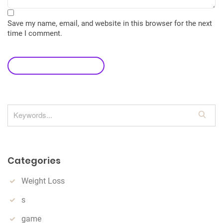
Save my name, email, and website in this browser for the next
time I comment.
leave a comment
S
e
a
r
Categories
c
h
Weight Loss
s
game