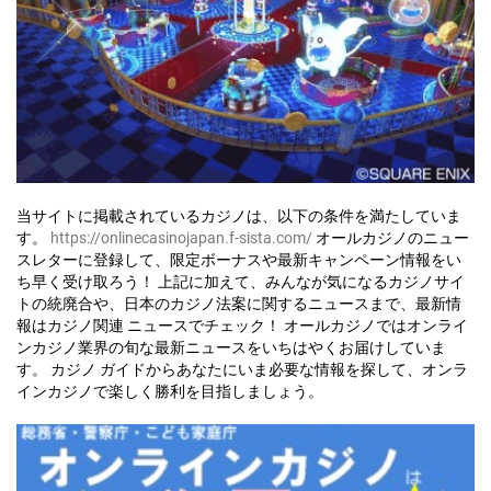
当サイトに掲載されているカジノは、以下の条件を満たしていま
す。
https://onlinecasinojapan.f-sista.com/
オールカジノのニュー
スレターに登録して、限定ボーナスや最新キャンペーン情報をい
ち早く受け取ろう！ 上記に加えて、みんなが気になるカジノサイ
トの統廃合や、日本のカジノ法案に関するニュースまで、最新情
報はカジノ関連 ニュースでチェック！ オールカジノではオンライ
ンカジノ業界の旬な最新ニュースをいちはやくお届けしていま
す。 カジノ ガイドからあなたにいま必要な情報を探して、オンラ
インカジノで楽しく勝利を目指しましょう。