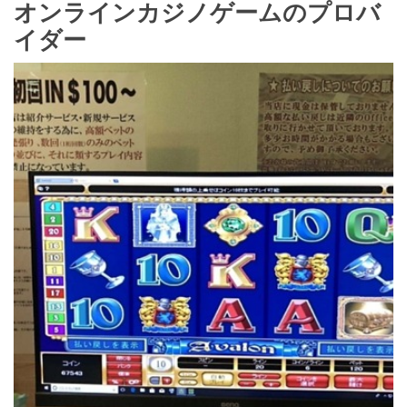
オンラインカジノゲームのプロバ
イダー