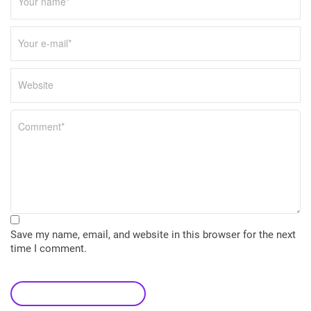
Save my name, email, and website in this browser for the next
time I comment.
leave a comment