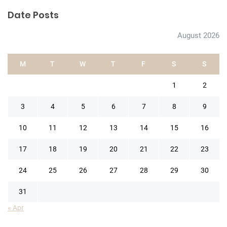
Date Posts
August 2026
M
T
W
T
F
S
S
1
2
3
4
5
6
7
8
9
10
11
12
13
14
15
16
17
18
19
20
21
22
23
24
25
26
27
28
29
30
31
« Apr