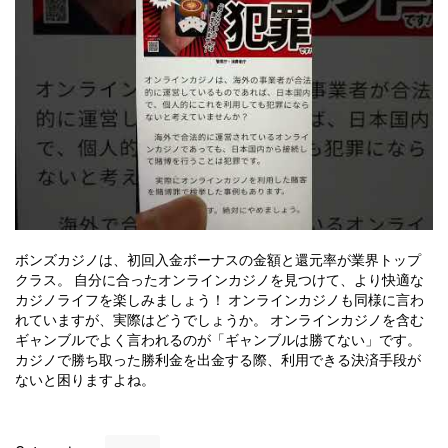
ボンズカジノは、初回入金ボーナスの金額と還元率が業界トップ
クラス。 自分に合ったオンラインカジノを見つけて、より快適な
カジノライフを楽しみましょう！ オンラインカジノも同様に言わ
れていますが、実際はどうでしょうか。 オンラインカジノを含む
ギャンブルでよく言われるのが「ギャンブルは勝てない」です。
カジノで勝ち取った勝利金を出金する際、利用できる決済手段が
ないと困りますよね。
C