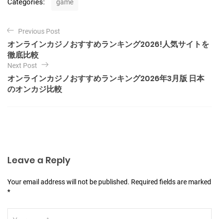
Categories:
game
a
t
P
e
Previous Post
o
g
オンラインカジノおすすめランキング2026!人気サイトを
o
s
徹底比較
r
t
Next Post
i
e
オンラインカジノおすすめランキング2026年3月版 日本
n
s
のオンカジ比較
a
v
i
g
a
Leave a Reply
t
i
Your email address will not be published. Required fields are marked
*
o
n