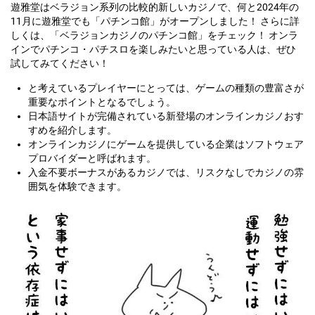
遊雅堂はベラジョン系列の比較的新しいカジノで、何と2024年の
11月に遊雅堂でも「パチンコ館」がオープンしました！ さらに詳
しくは、「ベラジョンカジノのパチンコ館」をチェック！ オンラ
インでパチンコ・パチスロを楽しみたいと思っている人は、ぜひ
試してみてください！
と考えているプレイヤーにとっては、ゲームの種類の豊富さが
重要なポイントとなるでしょう。
日本語サイトが完備されている新登場のオンラインカジノおす
すめを紹介します。
オンラインカジノにゲームを提供している企業はソフトウェア
プロバイダーと呼ばれます。
入金不要ボーナスがあるカジノでは、リスクなしでカジノの雰
囲気を体験できます。