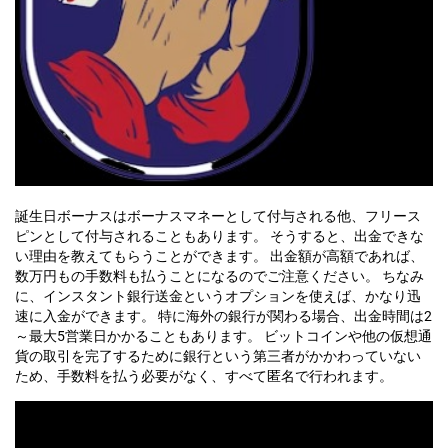
誕生日ボーナスはボーナスマネーとして付与される他、フリース
ピンとして付与されることもあります。 そうすると、出金できな
い理由を教えてもらうことができます。 出金額が高額であれば、
数万円もの手数料も払うことになるのでご注意ください。 ちなみ
に、インスタント銀行送金というオプションを使えば、かなり迅
速に入金ができます。 特に海外の銀行が関わる場合、出金時間は2
～最大5営業日かかることもあります。 ビットコインや他の仮想通
貨の取引を完了するために銀行という第三者がかかわっていない
ため、手数料を払う必要がなく、すべて匿名で行われます。