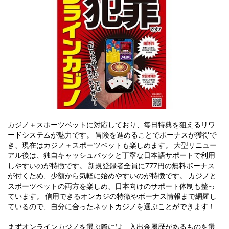
カジノ＋スポーツベットに対応しており、毎日特典を狙えるリワ
ードシステムが魅力です。 冒険を進めることでボーナスが獲得で
き、現在はカジノ＋スポーツベットも楽しめます。 大型リニュー
アル後は、独自キャッシュバックと丁寧な日本語サポートで利用
しやすいのが特徴です。 新規登録者全員に777円の無料ボーナス
が付くため、少額から気軽に始めやすいのが特徴です。 カジノと
スポーツベットの両方を楽しめ、日本向けのサポート体制も整っ
ています。 信用できるオンカジの特徴やボーナス情報まで網羅し
ているので、自分に合ったネットカジノを選ぶことができます！
まずオンラインカジノを選ぶ際には、入出金履歴があるものを選