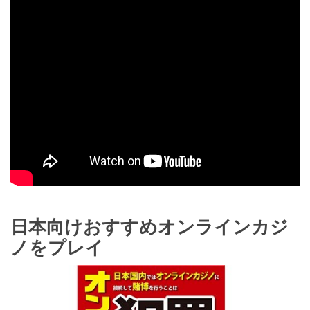
日本向けおすすめオンラインカジ
ノをプレイ