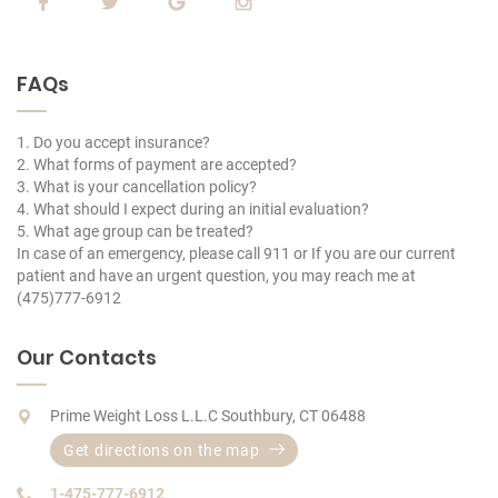
FAQs
1. Do you accept insurance?
2. What forms of payment are accepted?
3. What is your cancellation policy?
4. What should I expect during an initial evaluation?
5. What age group can be treated?
In case of an emergency, please call 911 or If you are our current
patient and have an urgent question, you may reach me at
(475)777-6912
Our Contacts
Prime Weight Loss L.L.C Southbury, CT 06488
Get directions on the map
1-475-777-6912