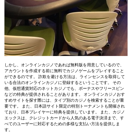
しかし、オンラインカジノであれば無料版を用意しているので、
アカウントを作成する前に無料でカジノゲームをプレイすること
ができるのです。 詐欺を避ける方法は、ラインセンスを取得して
いる合法のオンラインカジノに登録するということです。 その
他、仮想通貨対応のネットカジノでも、ボーナスやフリースピン
などの特典が提供されることがあります。 オンラインカジノおす
すめサイトを探す際には、タイプ別のカジノを検索することが重
要です。 また、日本語サイト限定の特別トーナメントも開催され
ており、日本プレイヤーに特典を提供しています。 また、カジノ
エックスは、クレジットカードから人気のある電子決済まで、す
べてのユーザーに対応するための多様な支払い方法を提供しま
す。