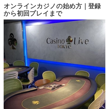
オンラインカジノの始め方｜登録
から初回プレイまで