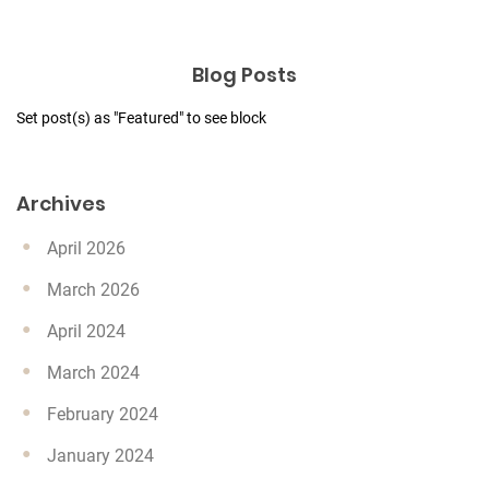
Blog Posts
Set post(s) as "Featured" to see block
Archives
April 2026
March 2026
April 2024
March 2024
February 2024
January 2024