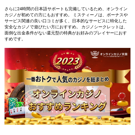
さらに24時間の日本語サポートも完備しているため、オンライン
カジノが初めての方にもおすすめ。 ミスティーノは、ボーナスや
サービス関連の良い口コミが多く、日本的なサービスに特化した
安全なカジノで遊びたい方におすすめ。 カジノシークレットは、
面倒な出金条件がない還元型の特典がお好みのプレイヤーにおす
すめです。