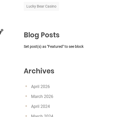
Lucky Bear Casino
プ
Blog Posts
Set post(s) as "Featured" to see block
Archives
April 2026
March 2026
April 2024
March 2024