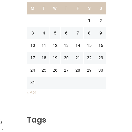
M
T
W
T
F
S
S
1
2
3
4
5
6
7
8
9
10
11
12
13
14
15
16
17
18
19
20
21
22
23
24
25
26
27
28
29
30
31
« Apr
Tags
カ
・