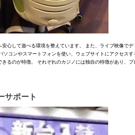
へ安心して遊べる環境を整えています。 また、ライブ映像でデ
 パソコンやスマートフォンを使い、ウェブサイトにアクセスす
できるのが特徴。 それぞれのカジノには独自の特徴があり、プ
ーサポート