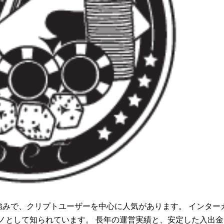
強みで、クリプトユーザーを中心に人気があります。 インター
ジノとして知られています。 長年の運営実績と、安定した入出金