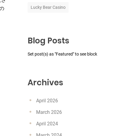
立さ
Lucky Bear Casino
の
Blog Posts
Set post(s) as "Featured" to see block
Archives
April 2026
March 2026
April 2024
March 2024