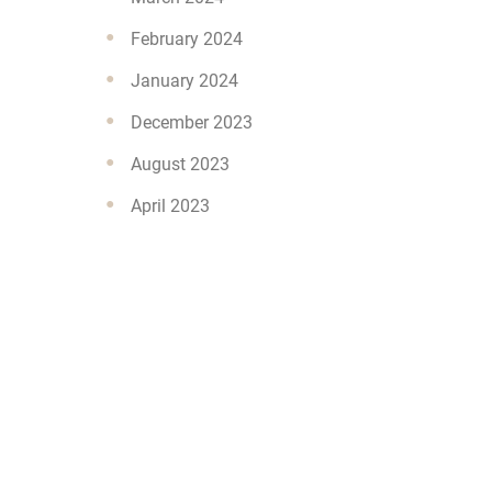
February 2024
January 2024
December 2023
August 2023
April 2023