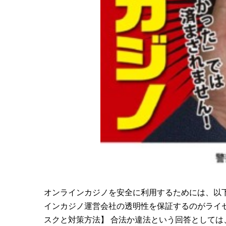
オンラインカジノを安全に利用するためには、以
インカジノ運営会社の透明性を保証するのがライ
スクと対策方法】 合法か違法という回答として