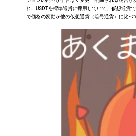
ションの内容が予告なく変更・削除される場合があり
れ… USDTを標準通貨に採用していて、仮想通貨
で価格の変動が他の仮想通貨（暗号通貨）に比べ