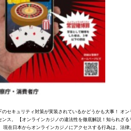
下のセキュリティ対策が実装されているかどうかも大事！ オン
センス。 【オンラインカジノの違法性を徹底解説！知られざる
は、現在日本からオンラインカジノにアクセスする行為は、法律