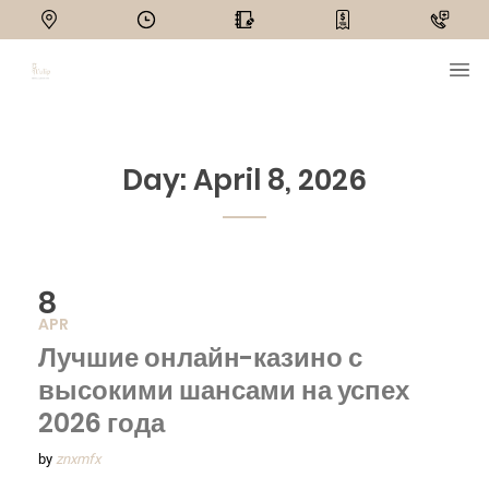
Day:
April 8, 2026
8
APR
Лучшие онлайн-казино с
высокими шансами на успех
2026 года
by
znxmfx