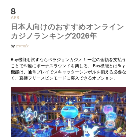
8
APR
日本人向けのおすすめオンライン
カジノランキング2026年
by
znxmfx
Buy機能を試すならベラジョンカジノ！ 一定の金額を支払う
ことで即座にボーナスラウンドを楽しる。 Buy機能とはBuy
機能は、通常プレイでスキャッターシンボルを揃える必要な
く、直接フリースピンモードに突入できるオプション。