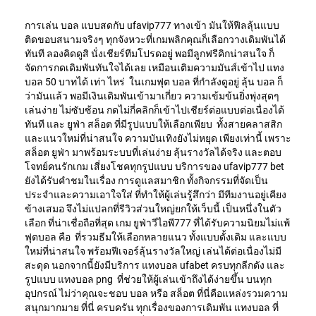
การเล่น บอล แบบสดกับ ufavip777 ทางเข้า มันให้ฟีลลุ้นแบบ
ติดขอบสนามจริงๆ ทุกจังหวะที่เกมพลิกคุณก็เลือกวางเดิมพันได้
ทันที ลองคิดดูสิ นั่งเชียร์ทีมโปรดอยู่ พอมีลูกฟรีคิกน่าสนใจ ก็
จัดการกดเดิมพันทันใจได้เลย เหมือนเติมความมันส์เข้าไป แทง
บอล 50 บาทได้ เท่า ไหร่ ในเกมฟุต บอล ที่กำลังดูอยู่ ลุ้น บอล ก็
ว่ามันแล้ว พอมีเงินเดิมพันเข้ามาเกี่ยว ความเข้มข้นยิ่งพุ่งสุดๆ
เล่นง่าย ไม่ซับซ้อน กดไม่กี่คลิกก็เข้าไปเชียร์ต่อแบบต่อเนื่องได้
ทันที และ ยูฟ่า สล็อต ที่มีรูปแบบให้เลือกเพียบ ทั้งสายคลาสสิก
และแนวใหม่ที่น่าสนใจ ความบันเทิงยังไม่หยุด เพียงเท่านี้ เพราะ
สล็อต ยูฟ่า มาพร้อมระบบที่เล่นง่าย ลุ้นรางวัลได้จริง และตอบ
โจทย์คนรักเกม เสี่ยงโชคทุกรูปแบบ บริการของ ufavip777 bet
ยังได้รับคำชมในเรื่อง การดูแลสมาชิก ทั้งกิจกรรมที่จัดเป็น
ประจำและความเอาใจใส่ ที่ทำให้ผู้เล่นรู้สึกว่า มีทีมงานอยู่เคียง
ข้างเสมอ จึงไม่แปลกที่รีวิวส่วนใหญ่ยกให้เว็บนี้ เป็นหนึ่งในตัว
เลือก ที่น่าเชื่อถือที่สุด เกม ยูฟ่าวีไอพี777 ที่ได้รับความนิยมไม่แพ้
ฟุตบอล คือ ที่รวมธีมให้เลือกหลายแนว ทั้งแบบดั้งเดิม และแบบ
ใหม่ที่น่าสนใจ พร้อมฟีเจอร์ลุ้นรางวัลใหญ่ เล่นได้ต่อเนื่องไม่มี
สะดุด นอกจากนี้ยังมีบริการ แทงบอล ufabet ครบทุกลีกดัง และ
รูปแบบ แทงบอล png ที่ช่วยให้ผู้เล่นเข้าถึงได้ง่ายขึ้น บนทุก
อุปกรณ์ ไม่ว่าคุณจะชอบ บอล หรือ สล็อต ที่นี่คือแหล่งรวมความ
สนุกมากมาย ที่นี่ ครบครัน ทุกเรื่องของการเดิมพัน แทงบอล ที่