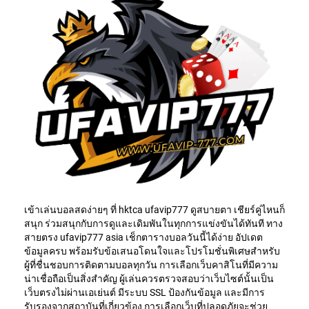
เข้าเล่นบอลสดง่ายๆ ที่ hktca ufavip777 ดูสบายตา เชียร์คู่ไหนก็
สนุก ร่วมสนุกกับการดูและเดิมพันในทุกการแข่งขันได้ทันที ทาง
สายตรง ufavip777 asia เช็กตารางบอลวันนี้ได้ง่าย อัปเดต
ข้อมูลครบ พร้อมรับข้อเสนอโดนใจและโปรโมชั่นพิเศษสำหรับ
ผู้ที่ชื่นชอบการติดตามบอลทุกวัน การเลือกเว็บคาสิโนที่มีความ
น่าเชื่อถือเป็นสิ่งสำคัญ ผู้เล่นควรตรวจสอบว่าเว็บไซต์นั้นเป็น
เว็บตรงไม่ผ่านเอเย่นต์ มีระบบ SSL ป้องกันข้อมูล และมีการ
รับรองจากสถาบันที่เกี่ยวข้อง การเลือกเว็บที่ปลอดภัยจะช่วย