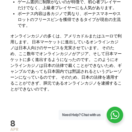
ゲーム選択に制限がないのが特徴で、初心者プレイヤー
だけでなく、上級者プレイヤーにも人気があります。
ボーナス内容は各カジノで異なり、ボーナスマネーやス
ロットのフリースピンを獲得できるタイプが現在の主流
です。
オンラインカジノの多くは、アメリカドルまたはユーロで利
用します。 日本マーケットに進出しているオンラインカジ
ノは日本人向けのサービスを充実させています。 そのた
め、ここ数年でオンラインカジノがアジア、そして日本マー
ケットに多く進出するようになったのです。 このようにオ
ンラインカジノは日本の法律で裁くことができないため、ギ
ャンブルであっても日本国内では黙認されるというグレーゾ
ーンになっているのです。 そのため、日本の法律を適用す
ることができず、胴元であるオンラインカジノを逮捕するこ
とができないのです。
Need Help?
Chat with us
8
APR