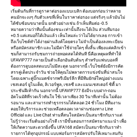
เริ่มต้นกันที่การดูราคาต่อรองแบบเบสิก ต้องบอกก่อนว่าหลาย
คนมักจะงงๆ กับตัวเลขที่เห็นในราคาต่อรอง แต่จริงๆ แล้วมันไม่
ได้ซับซ้อนขนาดนั้น ยกตัวอย่างเช่น ถ้าเห็นทีมต่อ -0.5
หมายความว่าทีมนั้นต้องชนะเท่านั้นถึงจะได้เงิน ส่วนทีมรอง
+0.5 แค่เสมอก็ได้เงินแล้ว เห็นไหมล่ะว่าไม่ได้ยากเลย การเข้า
ถึงเว็บไซต์ทำได้ง่ายผ่านลิงค์โดยตรง ไม่จำเป็นต้องลงทะเบียน
หรือสมัครสมาชิก และไม่มีค่าใช้จ่ายใดๆ ทั้งสิ้น เพียงแค่คลิกเข้า
ชมก็สามารถรับชมการถ่ายทอดสดได้ทันที นี่คือเหตุผลที่ทำให้
UFAVIP777 กลายเป็นตัวเลือกอันดับต้นๆ สำหรับแฟนบอลที่
ต้องการดูบอลสดแบบไม่มีสะดุด นอกจากนี้ เว็บไซต์ยังมีการคัด
สรรคู่เด็ดประจำวัน ช่วยให้คุณไม่พลาดการแข่งขันที่น่าสนใจ
โดยเฉพาะคู่บิ๊กแมตช์จากพรีเมียร์ลีก ที่มีทีมยักษ์ใหญ่อย่างแมน
เชสเตอร์ ยูไนเต็ด, ลิเวอร์พูล, เชลซี และแมนเชสเตอร์ ซิตี้ มา
ประชันฝีเท้ากัน นอกจากนี้ UFAVIP777 ยังมีระบบฝาก-ถอน
อัตโนมัติที่รวดเร็วทันใจ ใช้เวลาเพียง 30 วินาทีเท่านั้น ไม่ต้อง
รอนาน และสามารถทำธุรกรรมได้ตลอด 24 ชั่วโมง มีทีมงาน
คอยให้บริการและช่วยเหลือตลอดเวลาผ่านช่องทาง Line
Official และ Live Chat ท่านที่สนใจสมัครเป็นสมาชิกกับเราแต่
ไม่รู้ว่าจะเริ่มต้นอย่างไรดี เรามีขั้นตอนการสมัครมาแนะนำ เพื่อ
ให้เกิดความสะดวกยิ่งขึ้น UFA168 สมัครเป็นสมาชิกกับเราทำ
รายการได้ทุกอุปกรณ์ แบบฟอร์มการสมัครปรับให้เหมาะสมกับ