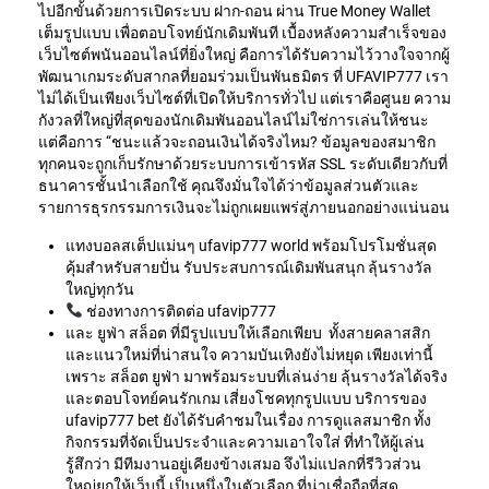
ไปอีกขั้นด้วยการเปิดระบบ ฝาก-ถอน ผ่าน True Money Wallet
เต็มรูปแบบ เพื่อตอบโจทย์นักเดิมพันที เบื้องหลังความสำเร็จของ
เว็บไซต์พนันออนไลน์ที่ยิ่งใหญ่ คือการได้รับความไว้วางใจจากผู้
พัฒนาเกมระดับสากลที่ยอมร่วมเป็นพันธมิตร ที่ UFAVIP777 เรา
ไม่ได้เป็นเพียงเว็บไซต์ที่เปิดให้บริการทั่วไป แต่เราคือศูนย ความ
กังวลที่ใหญ่ที่สุดของนักเดิมพันออนไลน์ไม่ใช่การเล่นให้ชนะ
แต่คือการ “ชนะแล้วจะถอนเงินได้จริงไหม? ข้อมูลของสมาชิก
ทุกคนจะถูกเก็บรักษาด้วยระบบการเข้ารหัส SSL ระดับเดียวกับที่
ธนาคารชั้นนำเลือกใช้ คุณจึงมั่นใจได้ว่าข้อมูลส่วนตัวและ
รายการธุรกรรมการเงินจะไม่ถูกเผยแพร่สู่ภายนอกอย่างแน่นอน
แทงบอลสเต็ปแม่นๆ ufavip777 world พร้อมโปรโมชั่นสุด
คุ้มสำหรับสายปั่น รับประสบการณ์เดิมพันสนุก ลุ้นรางวัล
ใหญ่ทุกวัน
ช่องทางการติดต่อ ufavip777
และ ยูฟ่า สล็อต ที่มีรูปแบบให้เลือกเพียบ ทั้งสายคลาสสิก
และแนวใหม่ที่น่าสนใจ ความบันเทิงยังไม่หยุด เพียงเท่านี้
เพราะ สล็อต ยูฟ่า มาพร้อมระบบที่เล่นง่าย ลุ้นรางวัลได้จริง
และตอบโจทย์คนรักเกม เสี่ยงโชคทุกรูปแบบ บริการของ
ufavip777 bet ยังได้รับคำชมในเรื่อง การดูแลสมาชิก ทั้ง
กิจกรรมที่จัดเป็นประจำและความเอาใจใส่ ที่ทำให้ผู้เล่น
รู้สึกว่า มีทีมงานอยู่เคียงข้างเสมอ จึงไม่แปลกที่รีวิวส่วน
ใหญ่ยกให้เว็บนี้ เป็นหนึ่งในตัวเลือก ที่น่าเชื่อถือที่สุด